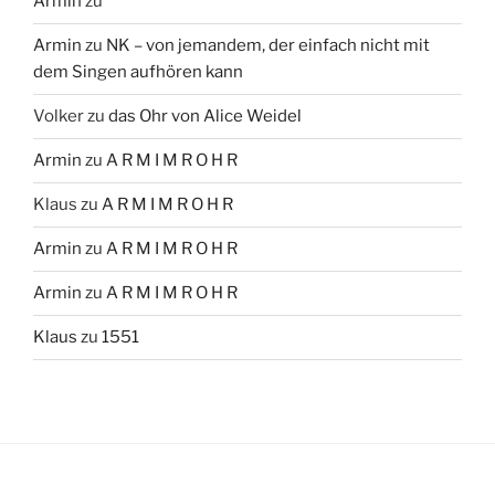
Armin
zu
Armin
zu
NK – von jemandem, der einfach nicht mit
dem Singen aufhören kann
Volker
zu
das Ohr von Alice Weidel
Armin
zu
A R M I M R O H R
Klaus
zu
A R M I M R O H R
Armin
zu
A R M I M R O H R
Armin
zu
A R M I M R O H R
Klaus
zu
1551