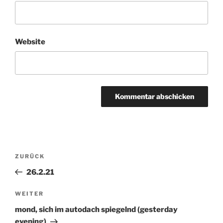
Website
Beitragsnavigation
ZURÜCK
Vorheriger
Beitrag
26.2.21
WEITER
Nächster
Beitrag
mond, sich im autodach spiegelnd (gesterday
evening)