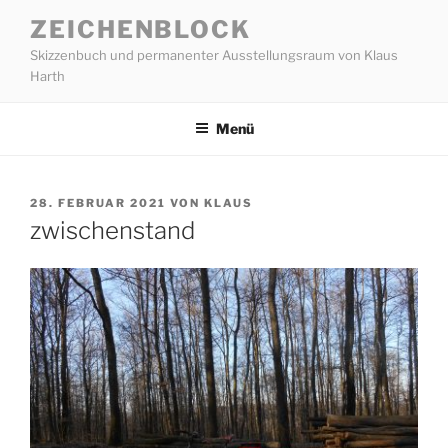
Zum
ZEICHENBLOCK
Inhalt
Skizzenbuch und permanenter Ausstellungsraum von Klaus
springen
Harth
Menü
VERÖFFENTLICHT
28. FEBRUAR 2021
VON
KLAUS
AM
zwischenstand