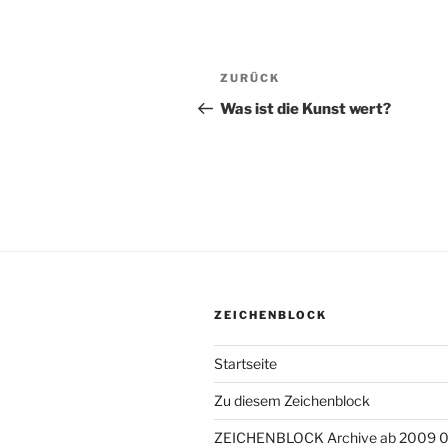
Beitragsnavigation
ZURÜCK
Vorheriger
Beitrag
Was ist die Kunst wert?
ZEICHENBLOCK
Startseite
Zu diesem Zeichenblock
ZEICHENBLOCK Archive ab 2009 