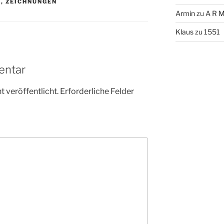
S
,
ZEICHNUNGEN
Armin
zu
A R M
Klaus
zu
1551
entar
 veröffentlicht.
Erforderliche Felder