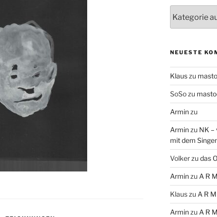
Themen
NEUESTE KO
Klaus
zu
mast
SoSo
zu
masto
Armin
zu
Armin
zu
NK – 
mit dem Singe
Volker
zu
das O
Armin
zu
A R M
Klaus
zu
A R M
Armin
zu
A R M