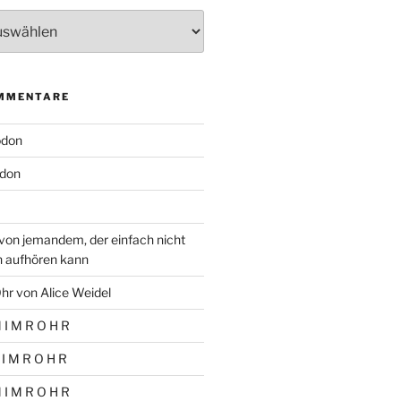
MMENTARE
odon
don
von jemandem, der einfach nicht
n aufhören kann
hr von Alice Weidel
 I M R O H R
 I M R O H R
 I M R O H R