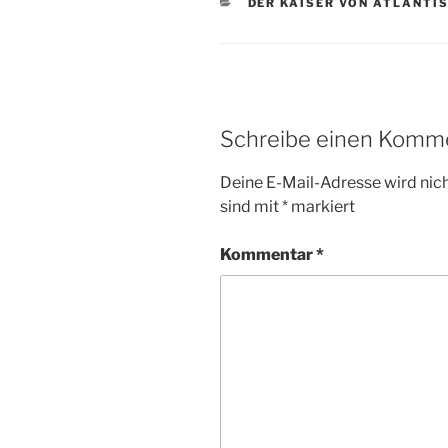
KATEGORIEN
DER KAISER VON ATLANTI
Schreibe einen Komm
Deine E-Mail-Adresse wird nicht
sind mit
*
markiert
Kommentar
*