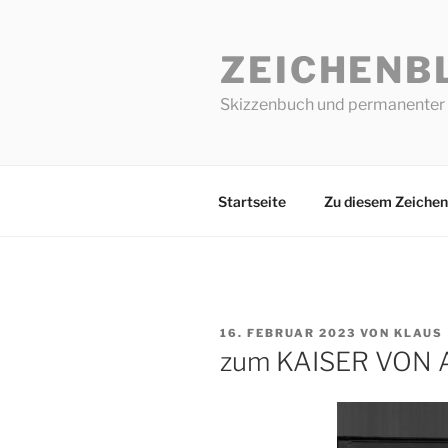
Zum
Inhalt
ZEICHENB
springen
Skizzenbuch und permanenter 
Startseite
Zu diesem Zeichen
VERÖFFENTLICHT
16. FEBRUAR 2023
VON
KLAUS
AM
zum KAISER VON 