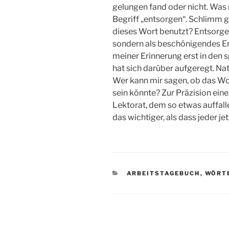
gelungen fand oder nicht. Was mi
Begriff „entsorgen“. Schlimm 
dieses Wort benutzt? Entsorgen
sondern als beschönigendes E
meiner Erinnerung erst in den 
hat sich darüber aufgeregt. Na
Wer kann mir sagen, ob das W
sein könnte? Zur Präzision eine
Lektorat, dem so etwas auffall
das wichtiger, als dass jeder j
KATEGORIEN
ARBEITSTAGEBUCH
,
WÖRT