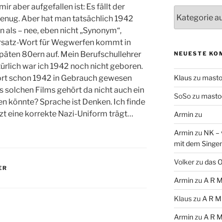
r aber aufgefallen ist: Es fällt der
Themen
genug. Aber hat man tatsächlich 1942
 als – nee, eben nicht „Synonym“,
rsatz-Wort für Wegwerfen kommt in
späten 80ern auf. Mein Berufschullehrer
NEUESTE KO
türlich war ich 1942 noch nicht geboren.
ort schon 1942 in Gebrauch gewesen
Klaus
zu
mast
s solchen Films gehört da nicht auch ein
SoSo
zu
masto
en könnte? Sprache ist Denken. Ich finde
etzt eine korrekte Nazi-Uniform trägt…
Armin
zu
Armin
zu
NK – 
mit dem Singe
Volker
zu
das O
ER
Armin
zu
A R M
Klaus
zu
A R M
Armin
zu
A R M