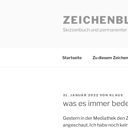
Zum
Inhalt
ZEICHENB
springen
Skizzenbuch und permanenter 
Startseite
Zu diesem Zeichen
VERÖFFENTLICHT
31. JANUAR 2022
VON
KLAUS
AM
was es immer bed
Gestern in der Mediathek den
angeschaut. Ich habe noch kein