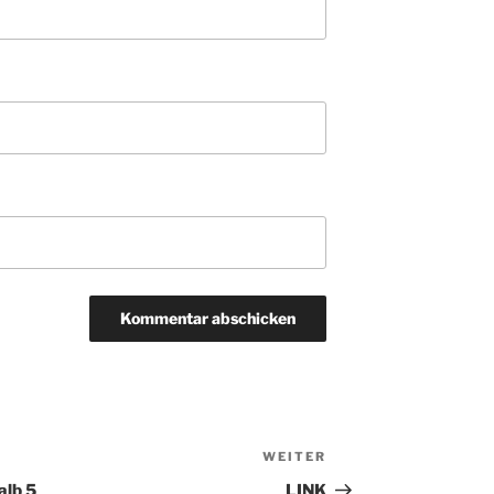
WEITER
Nächster
Beitrag
alb 5
LINK