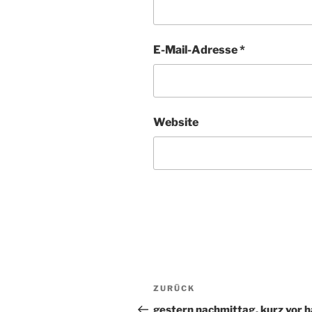
E-Mail-Adresse
*
Website
Beitragsnavigation
ZURÜCK
Vorheriger
Beitrag
gestern nachmittag, kurz vor h