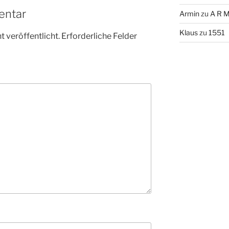
entar
Armin
zu
A R M
Klaus
zu
1551
 veröffentlicht.
Erforderliche Felder