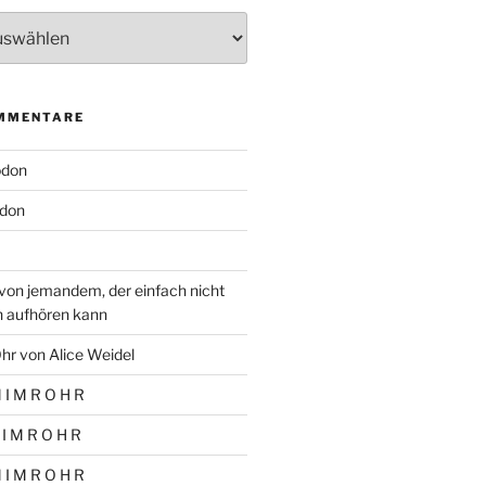
MMENTARE
odon
don
von jemandem, der einfach nicht
n aufhören kann
hr von Alice Weidel
 I M R O H R
 I M R O H R
 I M R O H R