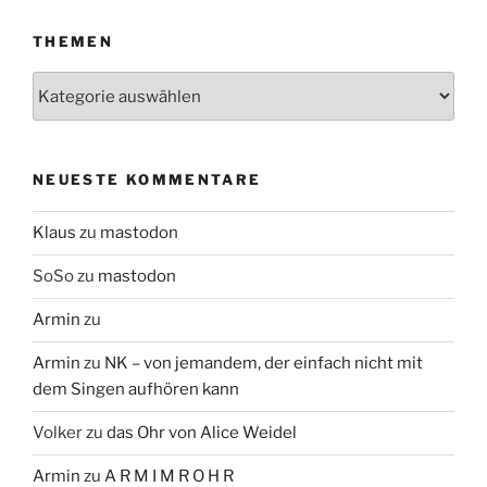
THEMEN
Themen
NEUESTE KOMMENTARE
Klaus
zu
mastodon
SoSo
zu
mastodon
Armin
zu
Armin
zu
NK – von jemandem, der einfach nicht mit
dem Singen aufhören kann
Volker
zu
das Ohr von Alice Weidel
Armin
zu
A R M I M R O H R