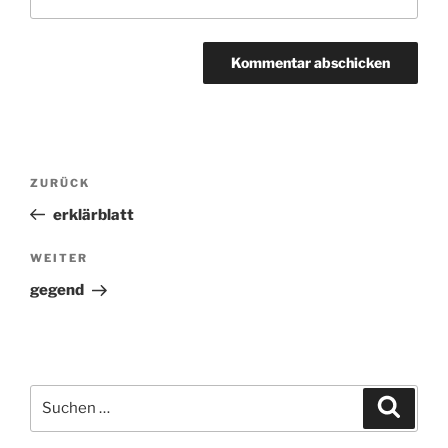
Beitragsnavigation
ZURÜCK
Vorheriger
Beitrag
erklärblatt
WEITER
Nächster
Beitrag
gegend
Suchen
Suche
nach: