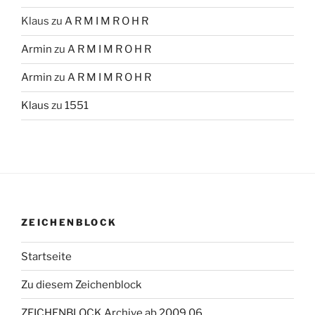
Klaus
zu
A R M I M R O H R
Armin
zu
A R M I M R O H R
Armin
zu
A R M I M R O H R
Klaus
zu
1551
ZEICHENBLOCK
Startseite
Zu diesem Zeichenblock
ZEICHENBLOCK Archive ab 2009 06