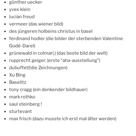
günther uecker
yves klein
lucian freud
vermeer (das wiener bild)
des jüngeren holbeins christus in basel
ferdinand hodler (die bilder der sterbenden Valentine
Godé-Darel)
grünewald in colmar(.) (das beste bild der welt)
rupprecht geiger. (erste “aha-ausstellung”)
dubuffet(!die Zeichnungen)
Xu Bing
Baselitz
tony cragg (ein denkender bildhauer)
mark rothko
saul steinberg !
sturtevant
max frisch (dazu musste ich erst mal älter werden)