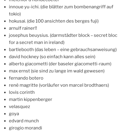
innoue yu-ichi. (die blätter zum bombenangriff auf
tokio)
hokusai. (die 100 ansichten des berges fuji)
arnulf rainer!!
josephus beuysius. (darmstädter block – secret bloc
for a secret man in ireland)
bartlebooth (das leben – eine gebrauchsanweisung)
david hockney (so einfach kann alles sein)
alberto giacometti (der baseler giacometti-raum)
max ernst (sie sind zu lange im wald gewesen)
fernando botero
rené magritte (vorläufer von marcel brodthaers)
lovis corinth
martin kippenberger
velasquez
goya
edvard munch
girogio morandi