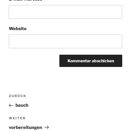
Website
Beitragsnavigation
ZURÜCK
Vorheriger
Beitrag
bauch
WEITER
Nächster
Beitrag
vorbereitungen