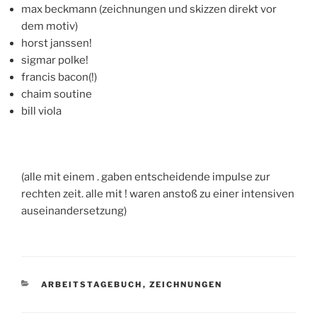
max beckmann (zeichnungen und skizzen direkt vor
dem motiv)
horst janssen!
sigmar polke!
francis bacon(!)
chaim soutine
bill viola
(alle mit einem . gaben entscheidende impulse zur
rechten zeit. alle mit ! waren anstoß zu einer intensiven
auseinandersetzung)
KATEGORIEN
ARBEITSTAGEBUCH
,
ZEICHNUNGEN