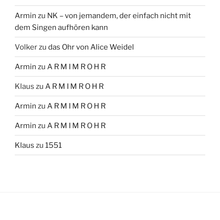
Armin
zu
NK – von jemandem, der einfach nicht mit
dem Singen aufhören kann
Volker
zu
das Ohr von Alice Weidel
Armin
zu
A R M I M R O H R
Klaus
zu
A R M I M R O H R
Armin
zu
A R M I M R O H R
Armin
zu
A R M I M R O H R
Klaus
zu
1551