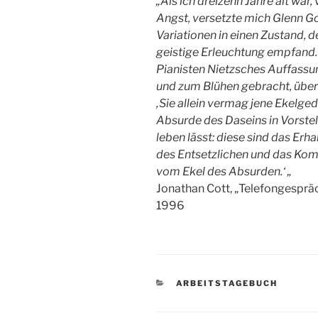
„Als ich dreizehn Jahre alt war,
Angst, versetzte mich Glenn 
Variationen in einen Zustand, d
geistige Erleuchtung empfand. 
Pianisten Nietzsches Auffassu
und zum Blühen gebracht, über 
‚Sie allein vermag jene Ekelge
Absurde des Daseins in Vorste
leben lässt: diese sind das
Erha
des Entsetzlichen und das
Kom
vom Ekel des Absurden.‘ „
Jonathan Cott, „Telefongespräc
1996
KATEGORIEN
ARBEITSTAGEBUCH