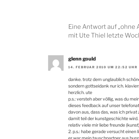
Eine Antwort auf „ohne A
mit Ute Thiel letzte Woc
glenn gould
14. FEBRUAR 2010 UM 22:52 UHR
danke. trotz dem unglaublich schöne
sondern gottseidank nur ich. klavie
herzlich. ute
p.s.: versteh aber völlig, was du me
dieses feedback auf unser telefona
davon aus, dass das, was ich privat
damit teil der kunstgeschichte wird. 
relativ viele mir liebe freunde (kun
2. p.s.: habe gerade versucht einen l
er war mein tauschpartner aus burgu