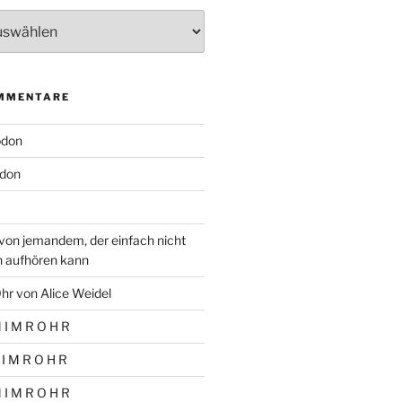
MMENTARE
odon
don
von jemandem, der einfach nicht
n aufhören kann
hr von Alice Weidel
 I M R O H R
 I M R O H R
 I M R O H R