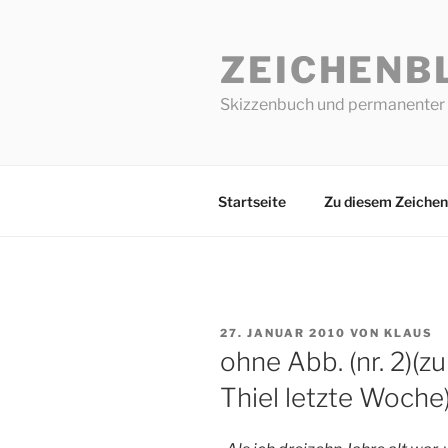
Zum
Inhalt
ZEICHENB
springen
Skizzenbuch und permanenter 
Startseite
Zu diesem Zeichen
VERÖFFENTLICHT
27. JANUAR 2010
VON
KLAUS
AM
ohne Abb. (nr. 2)(z
Thiel letzte Woche