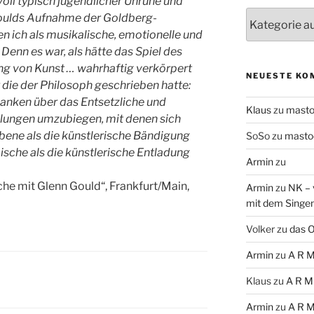
 voll typisch jugendlicher Unruhe und
Themen
Goulds Aufnahme der Goldberg-
en ich als musikalische, emotionelle und
Denn es war, als hätte das Spiel des
ng von Kunst … wahrhaftig verkörpert
NEUESTE KO
die der Philosoph geschrieben hatte:
danken über das Entsetzliche und
Klaus
zu
mast
llungen umzubiegen, mit denen sich
bene
als die künstlerische Bändigung
SoSo
zu
masto
ische
als die künstlerische Entladung
Armin
zu
he mit Glenn Gould“, Frankfurt/Main,
Armin
zu
NK – 
mit dem Singe
Volker
zu
das O
Armin
zu
A R M
Klaus
zu
A R M
Armin
zu
A R M