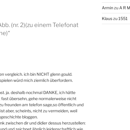
Armin
zu
A R M
Klaus
zu
1551
bb. (nr. 2)(zu einem Telefonat
he)“
n vergleich. ich bin NICHT glenn gould.
rspielen würd mich ziemlich überfordern.
inst. ja. deshalb nochmal DANKE, ich hätte
t fast übersehn, gehe normalerweise nicht
 zu freunden am telefon sage,so öffentlich und
ist aber, scheints, nicht zu vermeiden, weil
st)geschichte bloggen.
ink zwischen dir und didier dessus herzustellen:
nd und zeichnet ähnlich leidenschaftlich wie