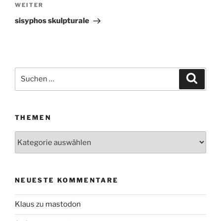
WEITER
Nächster
Beitrag
sisyphos skulpturale
Suchen
Suche
nach:
THEMEN
Themen
NEUESTE KOMMENTARE
Klaus
zu
mastodon