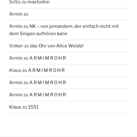
SoSo
zu
mastodon
Armin
zu
Armin
zu
NK – von jemandem, der einfach nicht mit
dem Singen aufhören kann
Volker
zu
das Ohr von Alice Weidel
Armin
zu
A R M I M R O H R
Klaus
zu
A R M I M R O H R
Armin
zu
A R M I M R O H R
Armin
zu
A R M I M R O H R
Klaus
zu
1551