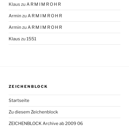
Klaus
zu
A R M I M R O H R
Armin
zu
A R M I M R O H R
Armin
zu
A R M I M R O H R
Klaus
zu
1551
ZEICHENBLOCK
Startseite
Zu diesem Zeichenblock
ZEICHENBLOCK Archive ab 2009 06