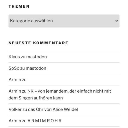
THEMEN
Themen
NEUESTE KOMMENTARE
Klaus
zu
mastodon
SoSo
zu
mastodon
Armin
zu
Armin
zu
NK – von jemandem, der einfach nicht mit
dem Singen aufhören kann
Volker
zu
das Ohr von Alice Weidel
Armin
zu
A R M I M R O H R