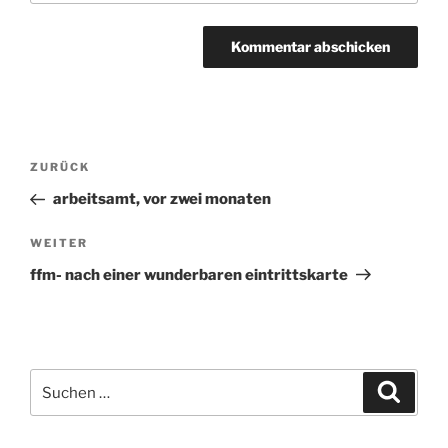
Beitragsnavigation
ZURÜCK
Vorheriger
Beitrag
arbeitsamt, vor zwei monaten
WEITER
Nächster
Beitrag
ffm- nach einer wunderbaren eintrittskarte
Suchen
Suche
nach: