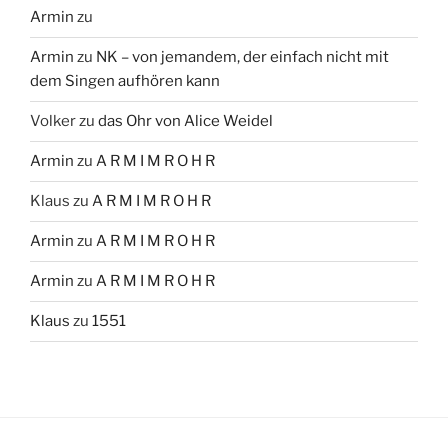
Armin
zu
Armin
zu
NK – von jemandem, der einfach nicht mit
dem Singen aufhören kann
Volker
zu
das Ohr von Alice Weidel
Armin
zu
A R M I M R O H R
Klaus
zu
A R M I M R O H R
Armin
zu
A R M I M R O H R
Armin
zu
A R M I M R O H R
Klaus
zu
1551