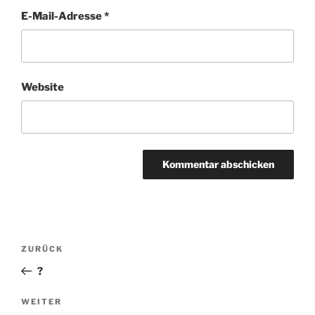
E-Mail-Adresse
*
Website
Beitragsnavigation
ZURÜCK
Vorheriger
Beitrag
?
WEITER
Nächster