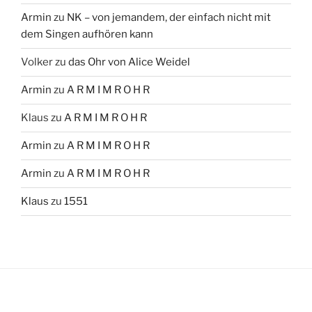
Armin
zu
NK – von jemandem, der einfach nicht mit
dem Singen aufhören kann
Volker
zu
das Ohr von Alice Weidel
Armin
zu
A R M I M R O H R
Klaus
zu
A R M I M R O H R
Armin
zu
A R M I M R O H R
Armin
zu
A R M I M R O H R
Klaus
zu
1551