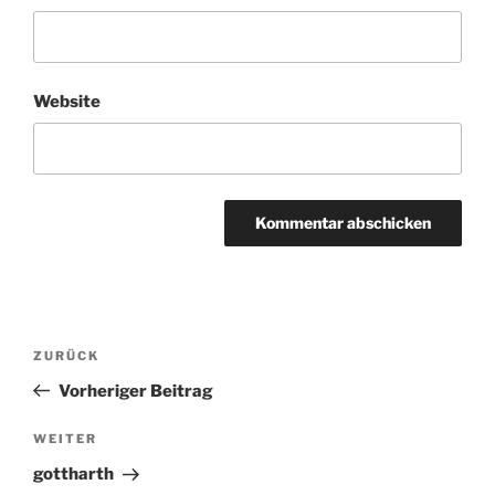
Website
Beitragsnavigation
ZURÜCK
Vorheriger
Beitrag
Vorheriger Beitrag
WEITER
Nächster
Beitrag
gottharth