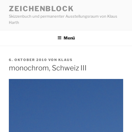
Zum
ZEICHENBLOCK
Inhalt
Skizzenbuch und permanenter Ausstellungsraum von Klaus
springen
Harth
Menü
VERÖFFENTLICHT
6. OKTOBER 2010
VON
KLAUS
AM
monochrom, Schweiz III