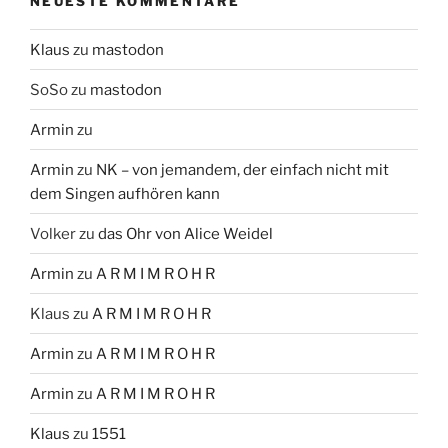
NEUESTE KOMMENTARE
Klaus
zu
mastodon
SoSo
zu
mastodon
Armin
zu
Armin
zu
NK – von jemandem, der einfach nicht mit
dem Singen aufhören kann
Volker
zu
das Ohr von Alice Weidel
Armin
zu
A R M I M R O H R
Klaus
zu
A R M I M R O H R
Armin
zu
A R M I M R O H R
Armin
zu
A R M I M R O H R
Klaus
zu
1551