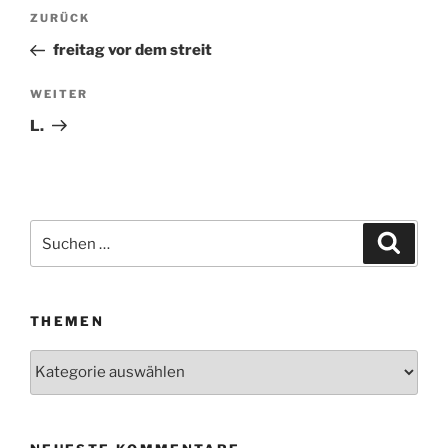
Beitragsnavigation
ZURÜCK
Vorheriger
Beitrag
freitag vor dem streit
WEITER
Nächster
Beitrag
L.
Suchen
Suche
nach:
THEMEN
Themen