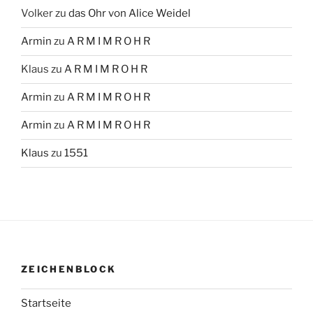
Volker
zu
das Ohr von Alice Weidel
Armin
zu
A R M I M R O H R
Klaus
zu
A R M I M R O H R
Armin
zu
A R M I M R O H R
Armin
zu
A R M I M R O H R
Klaus
zu
1551
ZEICHENBLOCK
Startseite