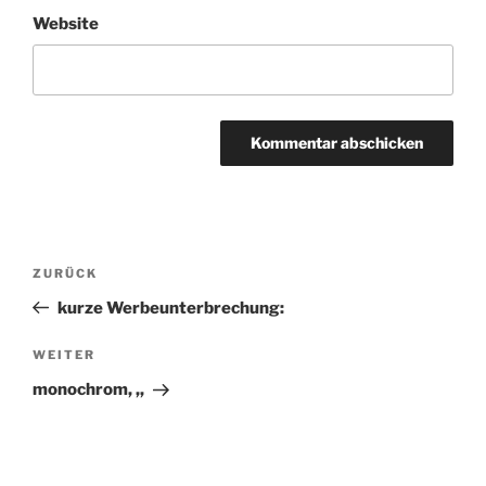
Website
Beitragsnavigation
ZURÜCK
Vorheriger
Beitrag
kurze Werbeunterbrechung:
WEITER
Nächster
Beitrag
monochrom, ,,