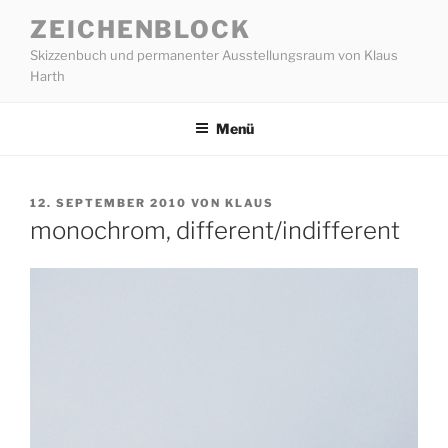
Zum
ZEICHENBLOCK
Inhalt
Skizzenbuch und permanenter Ausstellungsraum von Klaus
springen
Harth
Menü
VERÖFFENTLICHT
12. SEPTEMBER 2010
VON
KLAUS
AM
monochrom, different/indifferent