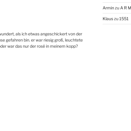
Armin
zu
A R M
Klaus
zu
1551
undert, als ich etwas angeschickert von der
e gefahren bin. er war riesig groß, leuchtete
der war das nur der rosé in meinem kopp?