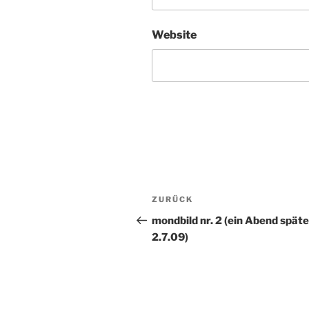
Website
Beitragsnavigation
ZURÜCK
Vorheriger
Beitrag
mondbild nr. 2 (ein Abend späte
2.7.09)