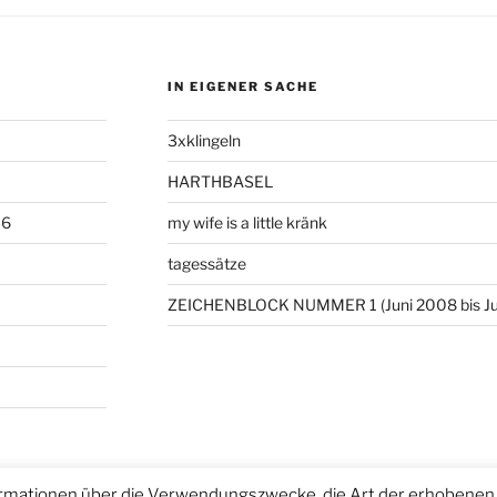
IN EIGENER SACHE
3xklingeln
HARTHBASEL
06
my wife is a little kränk
tagessätze
ZEICHENBLOCK NUMMER 1 (Juni 2008 bis Ju
rmationen über die Verwendungszwecke, die Art der erhobenen 