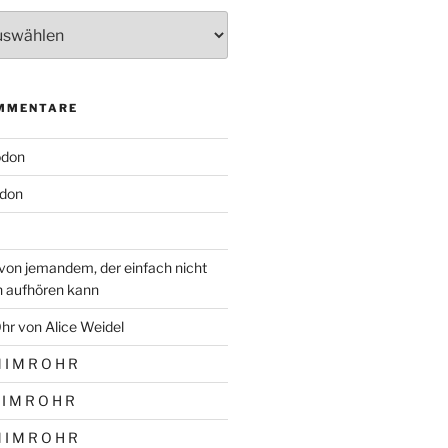
MMENTARE
odon
don
von jemandem, der einfach nicht
n aufhören kann
hr von Alice Weidel
 I M R O H R
 I M R O H R
 I M R O H R