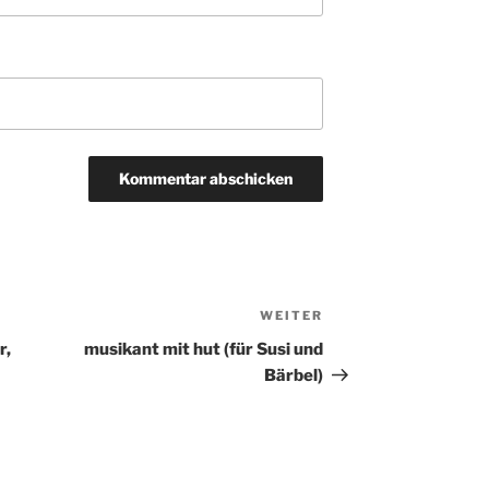
WEITER
Nächster
Beitrag
r,
musikant mit hut (für Susi und
Bärbel)