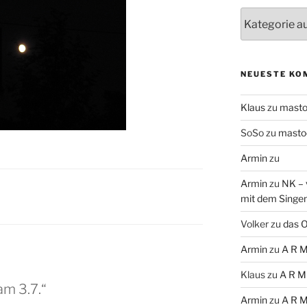
Themen
NEUESTE KO
Klaus
zu
mast
SoSo
zu
masto
Armin
zu
Armin
zu
NK – 
mit dem Singe
Volker
zu
das O
Armin
zu
A R M
Klaus
zu
A R M
m 3.7.“
Armin
zu
A R M