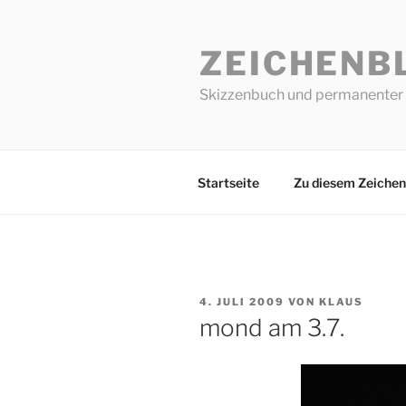
Zum
Inhalt
ZEICHENB
springen
Skizzenbuch und permanenter 
Startseite
Zu diesem Zeichen
VERÖFFENTLICHT
4. JULI 2009
VON
KLAUS
AM
mond am 3.7.