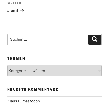
WEITER
Nächster
Beitrag
a-amt
Suchen
Suche
nach:
THEMEN
Themen
NEUESTE KOMMENTARE
Klaus
zu
mastodon