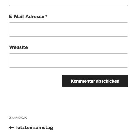
E-Mail-Adresse
*
Website
Beitragsnavigation
ZURÜCK
Vorheriger
Beitrag
letzten samstag