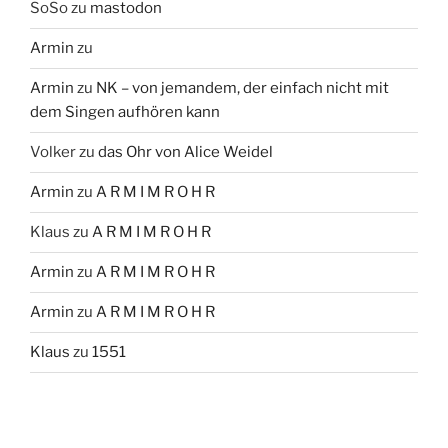
SoSo
zu
mastodon
Armin
zu
Armin
zu
NK – von jemandem, der einfach nicht mit
dem Singen aufhören kann
Volker
zu
das Ohr von Alice Weidel
Armin
zu
A R M I M R O H R
Klaus
zu
A R M I M R O H R
Armin
zu
A R M I M R O H R
Armin
zu
A R M I M R O H R
Klaus
zu
1551