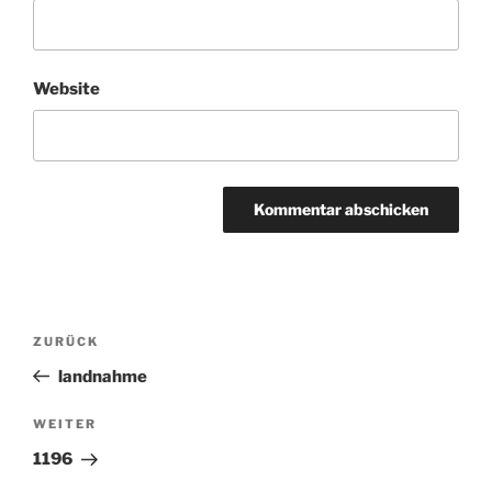
Website
Beitragsnavigation
ZURÜCK
Vorheriger
Beitrag
landnahme
WEITER
Nächster
Beitrag
1196