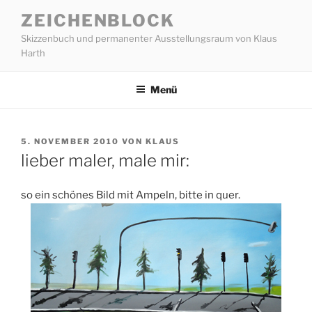
Zum
ZEICHENBLOCK
Inhalt
Skizzenbuch und permanenter Ausstellungsraum von Klaus
springen
Harth
Menü
VERÖFFENTLICHT
5. NOVEMBER 2010
VON
KLAUS
AM
lieber maler, male mir:
so ein schönes Bild mit Ampeln, bitte in quer.