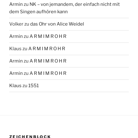
Armin
zu
NK – von jemandem, der einfach nicht mit
dem Singen aufhören kann
Volker
zu
das Ohr von Alice Weidel
Armin
zu
A R M I M R O H R
Klaus
zu
A R M I M R O H R
Armin
zu
A R M I M R O H R
Armin
zu
A R M I M R O H R
Klaus
zu
1551
ZEICHENBLOCK