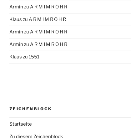
Armin
zu
A R M I M R O H R
Klaus
zu
A R M I M R O H R
Armin
zu
A R M I M R O H R
Armin
zu
A R M I M R O H R
Klaus
zu
1551
ZEICHENBLOCK
Startseite
Zu diesem Zeichenblock