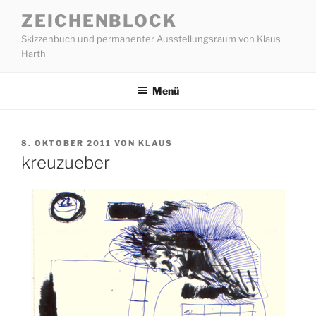
Zum
ZEICHENBLOCK
Inhalt
Skizzenbuch und permanenter Ausstellungsraum von Klaus
springen
Harth
Menü
VERÖFFENTLICHT
8. OKTOBER 2011
VON
KLAUS
AM
kreuzueber