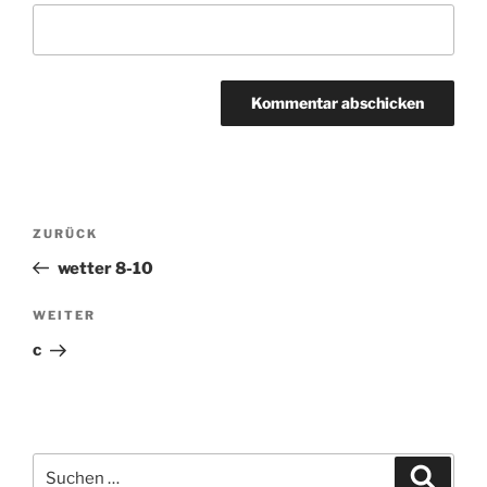
Beitragsnavigation
ZURÜCK
Vorheriger
Beitrag
wetter 8-10
WEITER
Nächster
Beitrag
c
Suchen
Suche