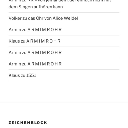
dem Singen aufhören kann
Volker
zu
das Ohr von Alice Weidel
Armin
zu
A R M I M R O H R
Klaus
zu
A R M I M R O H R
Armin
zu
A R M I M R O H R
Armin
zu
A R M I M R O H R
Klaus
zu
1551
ZEICHENBLOCK