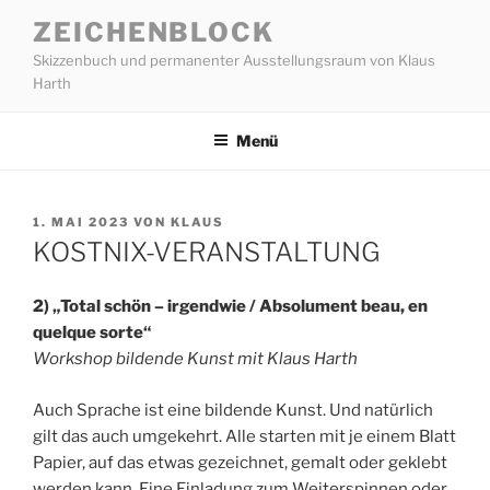
Zum
ZEICHENBLOCK
Inhalt
Skizzenbuch und permanenter Ausstellungsraum von Klaus
springen
Harth
Menü
VERÖFFENTLICHT
1. MAI 2023
VON
KLAUS
AM
KOSTNIX-VERANSTALTUNG
2) „Total schön – irgendwie / Absolument beau, en
quelque sorte“
Workshop bildende Kunst mit Klaus Harth
Auch Sprache ist eine bildende Kunst. Und natürlich
gilt das auch umgekehrt. Alle starten mit je einem Blatt
Papier, auf das etwas gezeichnet, gemalt oder geklebt
werden kann. Eine Einladung zum Weiterspinnen oder