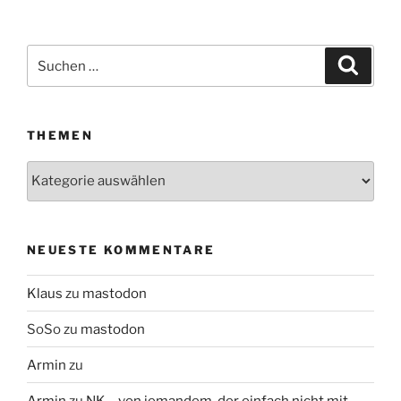
Suchen
Suche
nach:
THEMEN
Themen
NEUESTE KOMMENTARE
Klaus
zu
mastodon
SoSo
zu
mastodon
Armin
zu
Armin
zu
NK – von jemandem, der einfach nicht mit