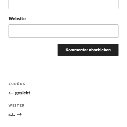
Website
Beitragsnavigation
ZURÜCK
Vorheriger
Beitrag
gesicht
WEITER
Nächster
Beitrag
s.t.