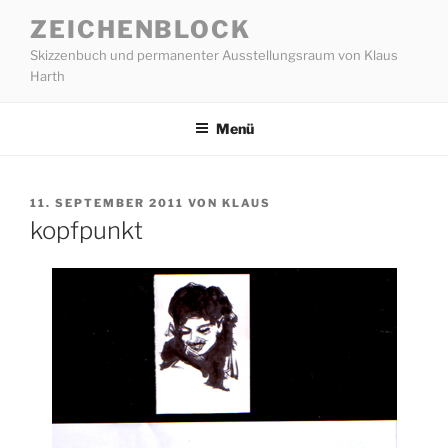
Zum
ZEICHENBLOCK
Inhalt
Skizzenbuch und permanenter Ausstellungsraum von Klaus
springen
Harth
Menü
VERÖFFENTLICHT
11. SEPTEMBER 2011
VON
KLAUS
AM
kopfpunkt