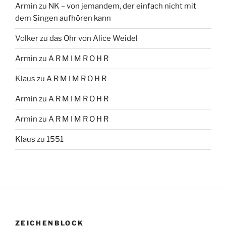
Armin
zu
NK – von jemandem, der einfach nicht mit
dem Singen aufhören kann
Volker
zu
das Ohr von Alice Weidel
Armin
zu
A R M I M R O H R
Klaus
zu
A R M I M R O H R
Armin
zu
A R M I M R O H R
Armin
zu
A R M I M R O H R
Klaus
zu
1551
ZEICHENBLOCK