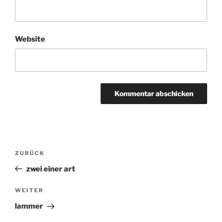
Website
Beitragsnavigation
ZURÜCK
Vorheriger
Beitrag
zwei einer art
WEITER
Nächster
Beitrag
lammer