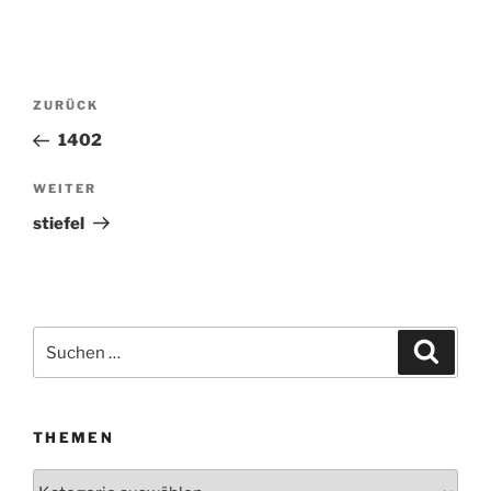
Beitragsnavigation
ZURÜCK
Vorheriger
Beitrag
1402
WEITER
Nächster
Beitrag
stiefel
Suchen
Suche
nach:
THEMEN
Themen