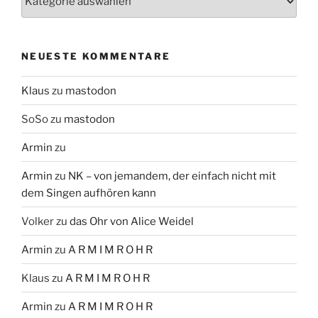
NEUESTE KOMMENTARE
Klaus
zu
mastodon
SoSo
zu
mastodon
Armin
zu
Armin
zu
NK – von jemandem, der einfach nicht mit
dem Singen aufhören kann
Volker
zu
das Ohr von Alice Weidel
Armin
zu
A R M I M R O H R
Klaus
zu
A R M I M R O H R
Armin
zu
A R M I M R O H R