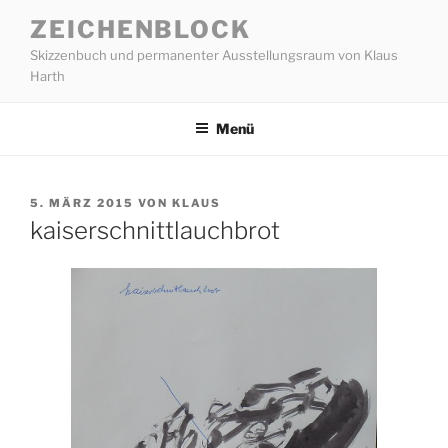
Zum
ZEICHENBLOCK
Inhalt
Skizzenbuch und permanenter Ausstellungsraum von Klaus
springen
Harth
Menü
VERÖFFENTLICHT
5. MÄRZ 2015
VON
KLAUS
AM
kaiserschnittlauchbrot