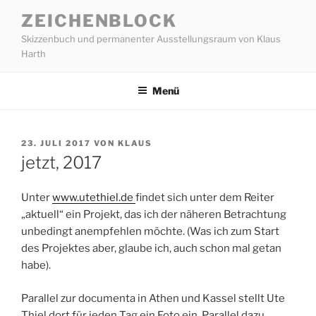
Zum
ZEICHENBLOCK
Inhalt
Skizzenbuch und permanenter Ausstellungsraum von Klaus
springen
Harth
Menü
VERÖFFENTLICHT
23. JULI 2017
VON
KLAUS
AM
jetzt, 2017
Unter
www.utethiel.de
findet sich unter dem Reiter
„aktuell“ ein Projekt, das ich der näheren Betrachtung
unbedingt anempfehlen möchte. (Was ich zum Start
des Projektes aber, glaube ich, auch schon mal getan
habe).
Parallel zur documenta in Athen und Kassel stellt Ute
Thiel dort für jeden Tag ein Foto ein. Parallel dazu