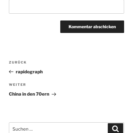
Beitragsnavigation
ZURÜCK
Vorheriger
Beitrag
rapidograph
WEITER
Nächster
Beitrag
China in den 70ern
Suchen
Suche
nach: