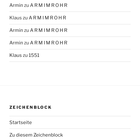
Armin
zu
A R M I M R O H R
Klaus
zu
A R M I M R O H R
Armin
zu
A R M I M R O H R
Armin
zu
A R M I M R O H R
Klaus
zu
1551
ZEICHENBLOCK
Startseite
Zu diesem Zeichenblock