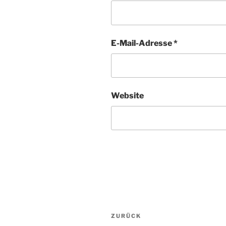
E-Mail-Adresse
*
Website
Beitragsnavigation
ZURÜCK
Vorheriger