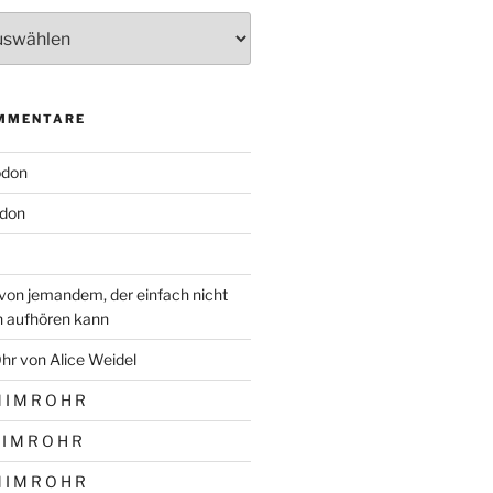
MMENTARE
odon
don
von jemandem, der einfach nicht
n aufhören kann
hr von Alice Weidel
 I M R O H R
 I M R O H R
 I M R O H R