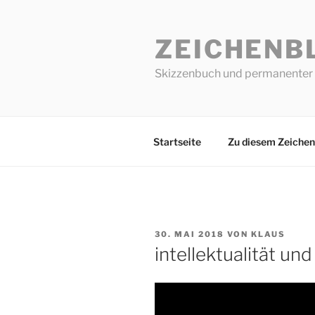
Zum
Inhalt
ZEICHENB
springen
Skizzenbuch und permanenter 
Startseite
Zu diesem Zeichen
VERÖFFENTLICHT
30. MAI 2018
VON
KLAUS
AM
intellektualität und