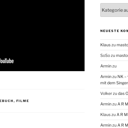
Themen
NEUESTE KO
Klaus
zu
mast
SoSo
zu
masto
Armin
zu
Armin
zu
NK – 
mit dem Singe
Volker
zu
das O
EBUCH
,
FILME
Armin
zu
A R M
Klaus
zu
A R M
Armin
zu
A R M