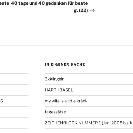
Beitrag
eate
40 tage und 40 gedanken für beate
g. (22)
IN EIGENER SACHE
3xklingeln
HARTHBASEL
06
my wife is a little kränk
tagessätze
ZEICHENBLOCK NUMMER 1 (Juni 2008 bis Ju