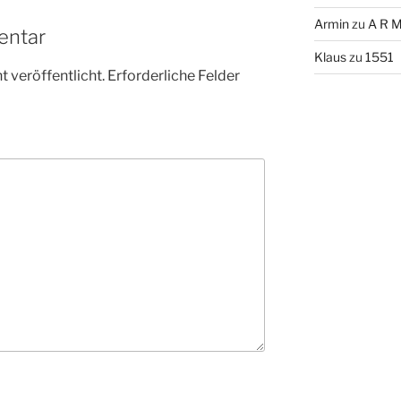
Armin
zu
A R M
entar
Klaus
zu
1551
 veröffentlicht.
Erforderliche Felder