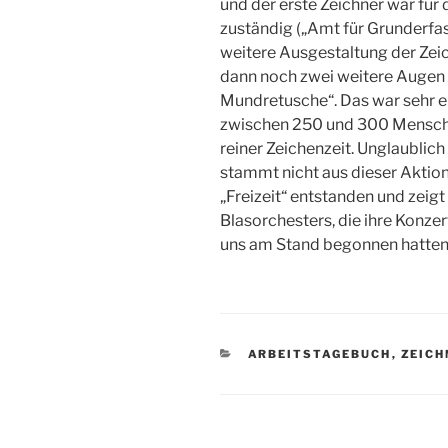
und der erste Zeichner war für
zuständig („Amt für Grunderfass
weitere Ausgestaltung der Zeic
dann noch zwei weitere Augen 
Mundretusche“. Das war sehr e
zwischen 250 und 300 Mensch
reiner Zeichenzeit. Unglaublic
stammt nicht aus dieser Aktion
„Freizeit“ entstanden und zeigt
Blasorchesters, die ihre Konze
uns am Stand begonnen hatte
KATEGORIEN
ARBEITSTAGEBUCH
,
ZEICH