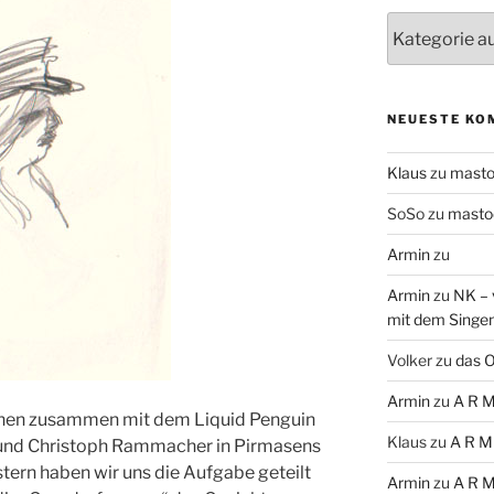
Themen
NEUESTE KO
Klaus
zu
mast
SoSo
zu
masto
Armin
zu
Armin
zu
NK – 
mit dem Singe
Volker
zu
das O
Armin
zu
A R M
chnen zusammen mit dem Liquid Penguin
Klaus
zu
A R M
und Christoph Rammacher in Pirmasens
tern haben wir uns die Aufgabe geteilt
Armin
zu
A R M