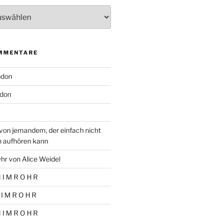
MMENTARE
odon
don
von jemandem, der einfach nicht
n aufhören kann
hr von Alice Weidel
 I M R O H R
 I M R O H R
 I M R O H R