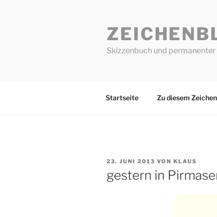
Zum
Inhalt
ZEICHENB
springen
Skizzenbuch und permanenter 
Startseite
Zu diesem Zeichen
VERÖFFENTLICHT
23. JUNI 2013
VON
KLAUS
AM
gestern in Pirmase