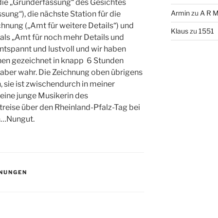
 die „Grunderfassung“ des Gesichtes
Armin
zu
A R M
ung“), die nächste Station für die
hnung („Amt für weitere Details“) und
Klaus
zu
1551
als „Amt für noch mehr Details und
ntspannt und lustvoll und wir haben
en gezeichnet in knapp 6 Stunden
h aber wahr. Die Zeichnung oben übrigens
, sie ist zwischendurch in meiner
 eine junge Musikerin des
rtreise über den Rheinland-Pfalz-Tag bei
n…Nungut.
NUNGEN