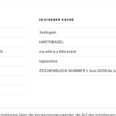
IN EIGENER SACHE
3xklingeln
HARTHBASEL
06
my wife is a little kränk
tagessätze
ZEICHENBLOCK NUMMER 1 (Juni 2008 bis Ju
rmationen über die Verwendungszwecke, die Art der erhobenen 