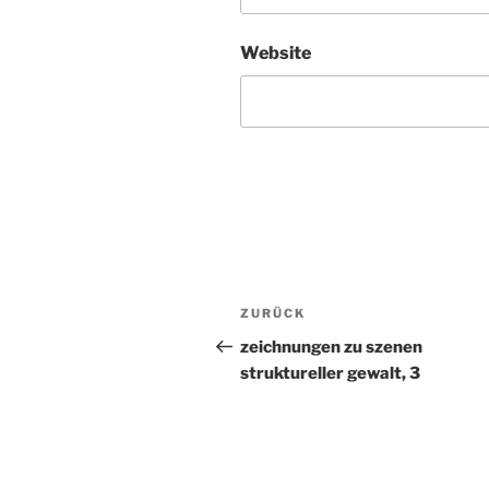
Website
Beitragsnavigation
ZURÜCK
Vorheriger
Beitrag
zeichnungen zu szenen
struktureller gewalt, 3