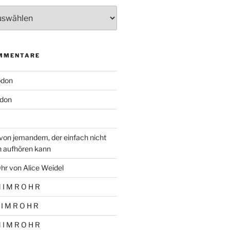
MMENTARE
odon
don
von jemandem, der einfach nicht
n aufhören kann
hr von Alice Weidel
 I M R O H R
 I M R O H R
 I M R O H R