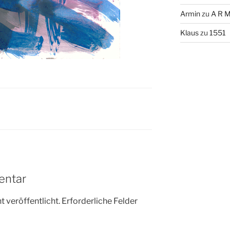
Armin
zu
A R M
Klaus
zu
1551
entar
 veröffentlicht.
Erforderliche Felder