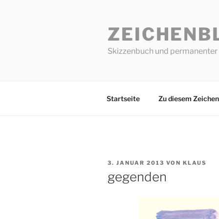
Zum
Inhalt
ZEICHENB
springen
Skizzenbuch und permanenter 
Startseite
Zu diesem Zeichen
VERÖFFENTLICHT
3. JANUAR 2013
VON
KLAUS
AM
gegenden