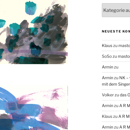
Themen
NEUESTE KO
Klaus
zu
mast
SoSo
zu
masto
Armin
zu
Armin
zu
NK – 
mit dem Singe
Volker
zu
das O
Armin
zu
A R M
Klaus
zu
A R M
Armin
zu
A R M