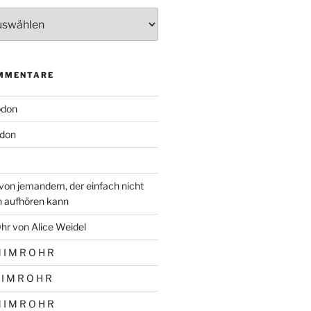
MMENTARE
odon
don
von jemandem, der einfach nicht
n aufhören kann
hr von Alice Weidel
 I M R O H R
 I M R O H R
 I M R O H R