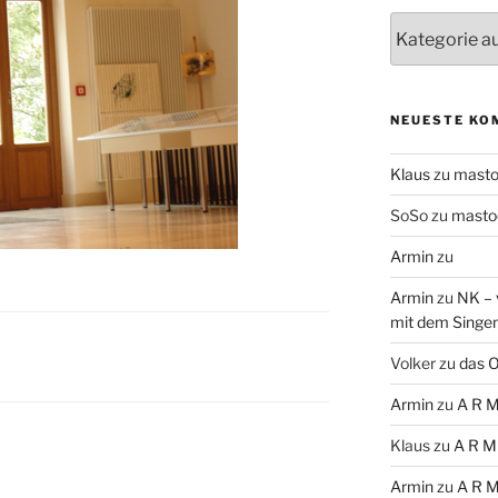
Themen
NEUESTE KO
Klaus
zu
mast
SoSo
zu
masto
Armin
zu
Armin
zu
NK – 
mit dem Singe
Volker
zu
das O
Armin
zu
A R M
Klaus
zu
A R M
Armin
zu
A R M