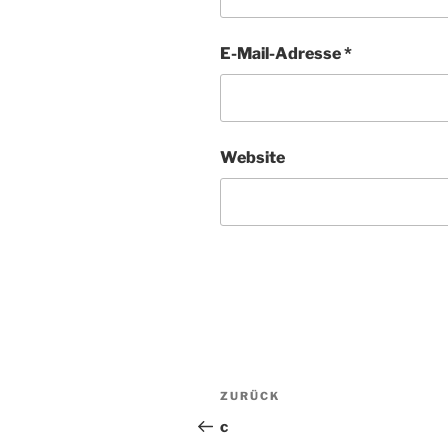
E-Mail-Adresse
*
Website
Beitragsnavigation
ZURÜCK
Vorheriger
Beitrag
c