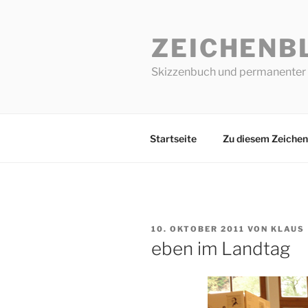
Zum
Inhalt
ZEICHENB
springen
Skizzenbuch und permanenter 
Startseite
Zu diesem Zeichen
VERÖFFENTLICHT
10. OKTOBER 2011
VON
KLAUS
AM
eben im Landtag