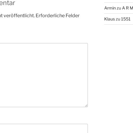
entar
Armin
zu
A R M
 veröffentlicht.
Erforderliche Felder
Klaus
zu
1551