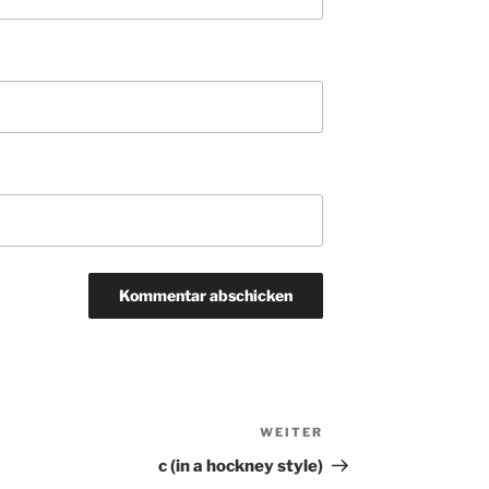
WEITER
Nächster
Beitrag
c (in a hockney style)