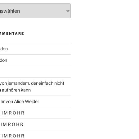
MMENTARE
odon
don
von jemandem, der einfach nicht
n aufhören kann
hr von Alice Weidel
 I M R O H R
 I M R O H R
 I M R O H R