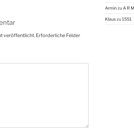
Armin
zu
A R M
Klaus
zu
1551
entar
 veröffentlicht.
Erforderliche Felder