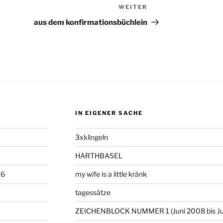
WEITER
Nächster
Beitrag
aus dem konfirmationsbüchlein
IN EIGENER SACHE
3xklingeln
HARTHBASEL
06
my wife is a little kränk
tagessätze
ZEICHENBLOCK NUMMER 1 (Juni 2008 bis Ju