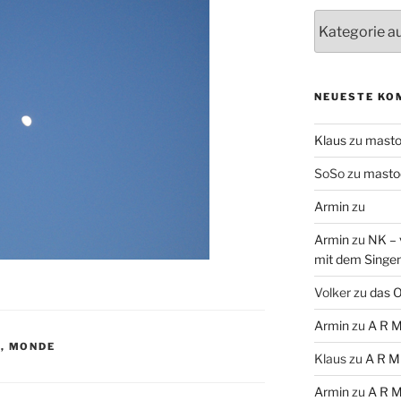
Themen
NEUESTE KO
Klaus
zu
mast
SoSo
zu
masto
Armin
zu
Armin
zu
NK – 
mit dem Singe
Volker
zu
das O
Armin
zu
A R M
N
,
MONDE
Klaus
zu
A R M
Armin
zu
A R M