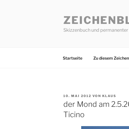
Zum
Inhalt
ZEICHENB
springen
Skizzenbuch und permanenter 
Startseite
Zu diesem Zeichen
VERÖFFENTLICHT
10. MAI 2012
VON
KLAUS
AM
der Mond am 2.5.2
Ticino