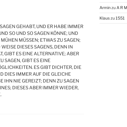
Armin
zu
A R M
Klaus
zu
1551
SAGEN GEHABT, UND ER HABE IMMER
UND SO UND SO SAGEN KÖNNE; UND
M MÜHEN MÜSSEN; ETWAS ZU SAGEN;
 WEISE DIESES SAGENS, DENN IN
, GIBT ES EINE ALTERNATIVE; ABER
ZU SAGEN, GIBT ES EINE
LICHKEITEN. ES GIBT DICHTER, DIE
D DIES IMMER AUF DIE GLEICHE
E IHN NIE GEREIZT; DENN ZU SAGEN
INES; DIESES ABER IMMER WIEDER,
.