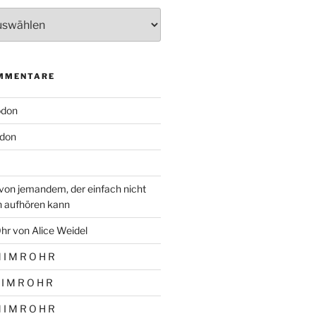
MMENTARE
odon
don
von jemandem, der einfach nicht
n aufhören kann
hr von Alice Weidel
 I M R O H R
 I M R O H R
 I M R O H R