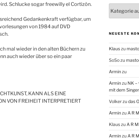
ird. Schlucke sogar freewilly el Cortizòn.
Themen
usreichend Gedankenkraft verfügbar, um
ikvorlesungen von 1984 auf DVD
sch.
NEUESTE KO
uch mal wieder in den alten Büchern zu
Klaus
zu
mast
enn auch wieder über so ein paar
SoSo
zu
masto
Armin
zu
Armin
zu
NK – 
mit dem Singe
ICHTKUNST, KANN ALS EINE
N VON FREIHEIT INTERPRETIERT
Volker
zu
das O
Armin
zu
A R M
Klaus
zu
A R M
Armin
zu
A R M