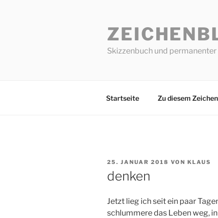
Zum
Inhalt
ZEICHENB
springen
Skizzenbuch und permanenter 
Startseite
Zu diesem Zeichen
VERÖFFENTLICHT
25. JANUAR 2018
VON
KLAUS
AM
denken
Jetzt lieg ich seit ein paar Ta
schlummere das Leben weg, in 