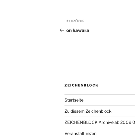
Beitragsnavigation
ZURÜCK
Vorheriger
Beitrag
on kawara
ZEICHENBLOCK
Startseite
Zu diesem Zeichenblock
ZEICHENBLOCK Archive ab 2009 
Veranstaltungen