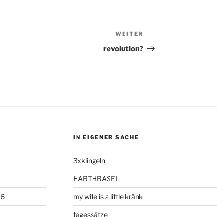
WEITER
Nächster
Beitrag
revolution?
IN EIGENER SACHE
3xklingeln
HARTHBASEL
06
my wife is a little kränk
tagessätze