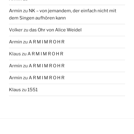
Armin
zu
NK – von jemandem, der einfach nicht mit
dem Singen aufhören kann
Volker
zu
das Ohr von Alice Weidel
Armin
zu
A R M I M R O H R
Klaus
zu
A R M I M R O H R
Armin
zu
A R M I M R O H R
Armin
zu
A R M I M R O H R
Klaus
zu
1551