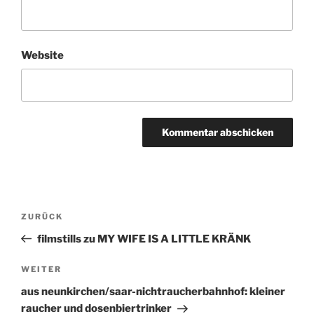
Website
Beitragsnavigation
ZURÜCK
Vorheriger
Beitrag
filmstills zu MY WIFE IS A LITTLE KRÄNK
WEITER
Nächster
Beitrag
aus neunkirchen/saar-nichtraucherbahnhof: kleiner
raucher und dosenbiertrinker