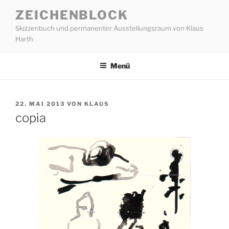
Zum
ZEICHENBLOCK
Inhalt
Skizzenbuch und permanenter Ausstellungsraum von Klaus
springen
Harth
Menü
VERÖFFENTLICHT
22. MAI 2013
VON
KLAUS
AM
copia