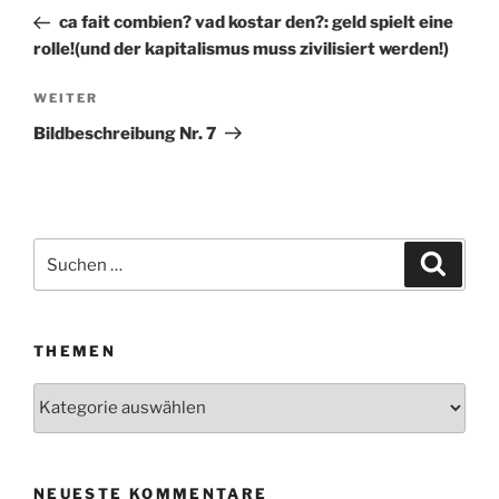
Beitrag
ca fait combien? vad kostar den?: geld spielt eine
rolle!(und der kapitalismus muss zivilisiert werden!)
WEITER
Nächster
Beitrag
Bildbeschreibung Nr. 7
Suchen
Suche
nach:
THEMEN
Themen
NEUESTE KOMMENTARE