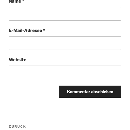
Name
*
E-Mail-Adresse
*
Website
Beitragsnavigation
ZURÜCK
Vorheriger