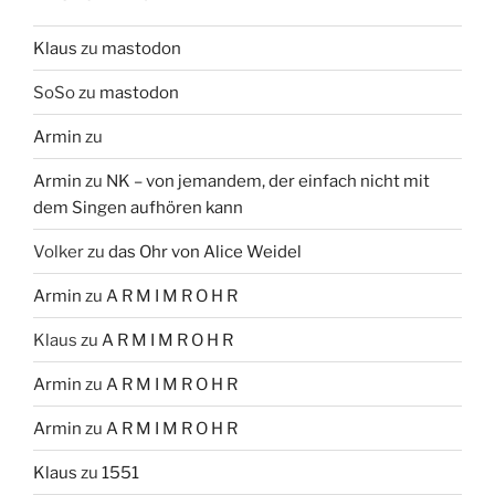
Klaus
zu
mastodon
SoSo
zu
mastodon
Armin
zu
Armin
zu
NK – von jemandem, der einfach nicht mit
dem Singen aufhören kann
Volker
zu
das Ohr von Alice Weidel
Armin
zu
A R M I M R O H R
Klaus
zu
A R M I M R O H R
Armin
zu
A R M I M R O H R
Armin
zu
A R M I M R O H R
Klaus
zu
1551