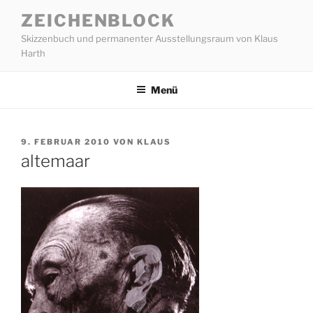
Zum
ZEICHENBLOCK
Inhalt
Skizzenbuch und permanenter Ausstellungsraum von Klaus
springen
Harth
Menü
VERÖFFENTLICHT
9. FEBRUAR 2010
VON
KLAUS
AM
altemaar