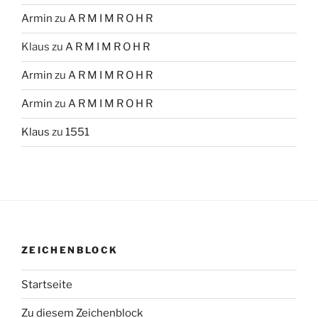
Armin
zu
A R M I M R O H R
Klaus
zu
A R M I M R O H R
Armin
zu
A R M I M R O H R
Armin
zu
A R M I M R O H R
Klaus
zu
1551
ZEICHENBLOCK
Startseite
Zu diesem Zeichenblock