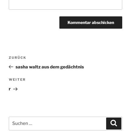
Beitragsnavigation
ZURÜCK
Vorheriger
Beitrag
sasha waltz aus dem gedächtnis
WEITER
Nächster
Beitrag
r
Suchen
Suche
nach: