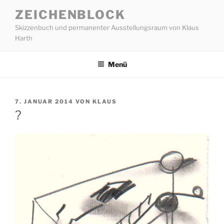
Zum
ZEICHENBLOCK
Inhalt
Skizzenbuch und permanenter Ausstellungsraum von Klaus
springen
Harth
Menü
VERÖFFENTLICHT
7. JANUAR 2014
VON
KLAUS
AM
?