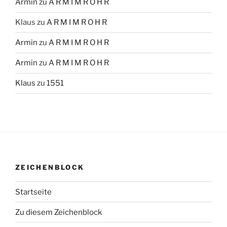
Armin
zu
A R M I M R O H R
Klaus
zu
A R M I M R O H R
Armin
zu
A R M I M R O H R
Armin
zu
A R M I M R O H R
Klaus
zu
1551
ZEICHENBLOCK
Startseite
Zu diesem Zeichenblock