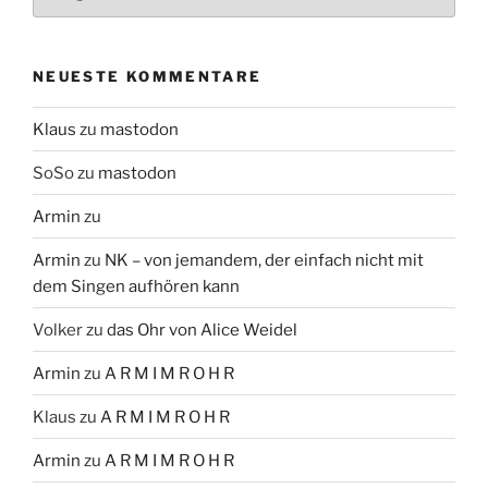
NEUESTE KOMMENTARE
Klaus
zu
mastodon
SoSo
zu
mastodon
Armin
zu
Armin
zu
NK – von jemandem, der einfach nicht mit
dem Singen aufhören kann
Volker
zu
das Ohr von Alice Weidel
Armin
zu
A R M I M R O H R
Klaus
zu
A R M I M R O H R
Armin
zu
A R M I M R O H R