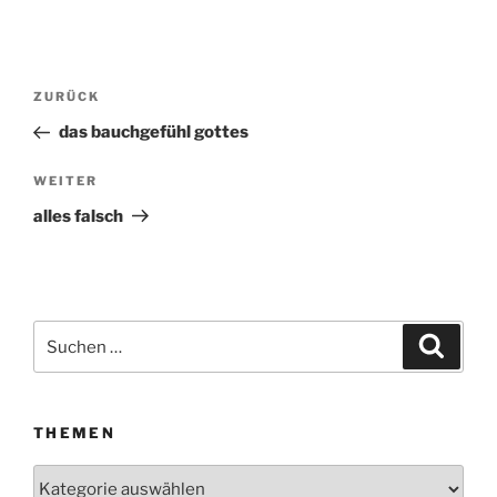
Beitragsnavigation
ZURÜCK
Vorheriger
Beitrag
das bauchgefühl gottes
WEITER
Nächster
Beitrag
alles falsch
Suchen
Suche
nach:
THEMEN
Themen