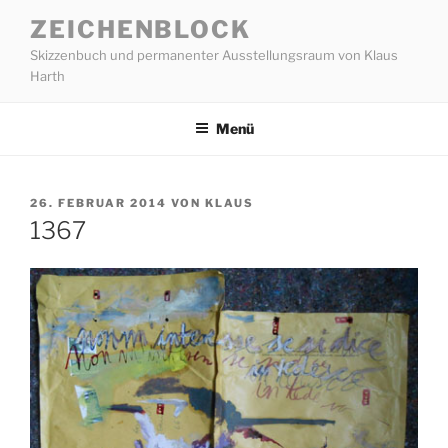
Zum
ZEICHENBLOCK
Inhalt
Skizzenbuch und permanenter Ausstellungsraum von Klaus
springen
Harth
Menü
VERÖFFENTLICHT
26. FEBRUAR 2014
VON
KLAUS
AM
1367