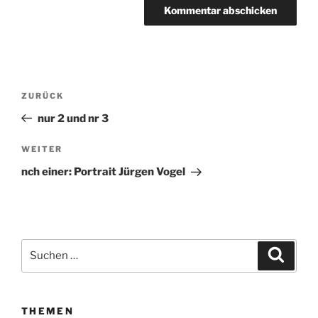
Beitragsnavigation
ZURÜCK
Vorheriger
Beitrag
nur 2 und nr 3
WEITER
Nächster
Beitrag
nch einer: Portrait Jürgen Vogel
Suchen
Suche
nach:
THEMEN