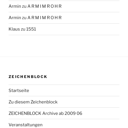
Armin
zu
A R M I M R O H R
Armin
zu
A R M I M R O H R
Klaus
zu
1551
ZEICHENBLOCK
Startseite
Zu diesem Zeichenblock
ZEICHENBLOCK Archive ab 2009 06
Veranstaltungen