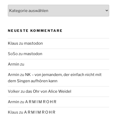
Themen
NEUESTE KOMMENTARE
Klaus
zu
mastodon
SoSo
zu
mastodon
Armin
zu
Armin
zu
NK – von jemandem, der einfach nicht mit
dem Singen aufhören kann
Volker
zu
das Ohr von Alice Weidel
Armin
zu
A R M I M R O H R
Klaus
zu
A R M I M R O H R